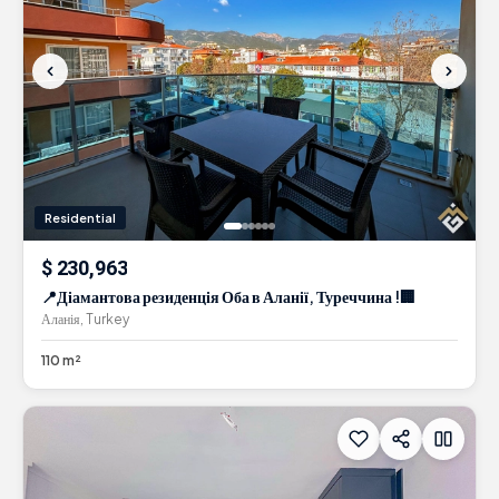
Residential
$ 230,963
📍Діамантова резиденція Оба в Аланії, Туреччина !🏢
Аланія, Turkey
110 m²