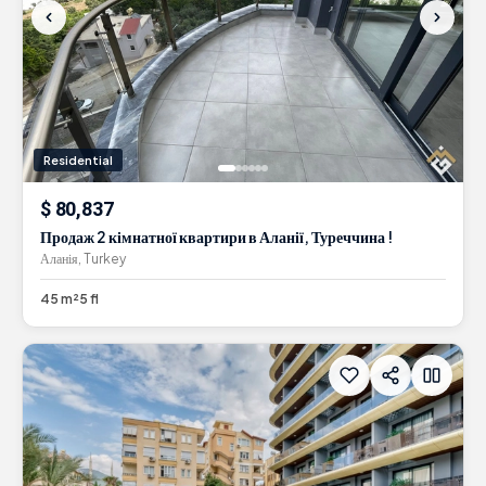
Residential
$ 80,837
Продаж 2 кімнатної квартири в Аланії, Туреччина !
Аланія, Turkey
45 m²
5
fl