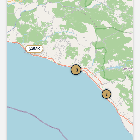
$358K
13
2