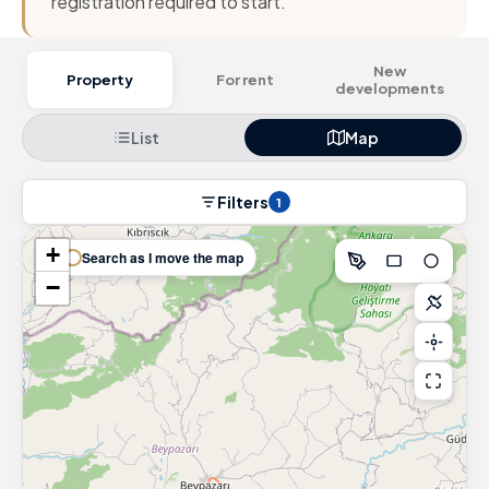
registration required to start.
New
Property
For rent
developments
List
Map
Filters
1
+
Search as I move the map
−