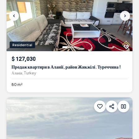
Residential
$ 127,030
Продаж квартири в Аланії, район Жикжілі. Туреччина !
Аланія, Turkey
80 m²