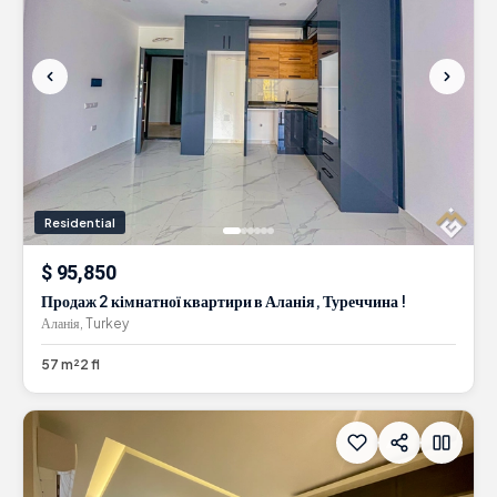
Residential
$ 95,850
Продаж 2 кімнатної квартири в Аланія, Туреччина !
Аланія, Turkey
57 m²
2
fl