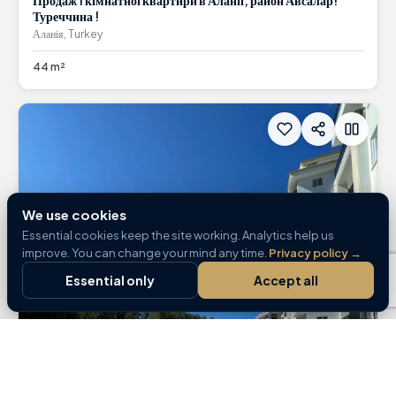
Туреччина !
Аланія, Turkey
44 m²
We use cookies
Essential cookies keep the site working. Analytics help us
improve. You can change your mind any time.
Privacy policy
→
Essential only
Accept all