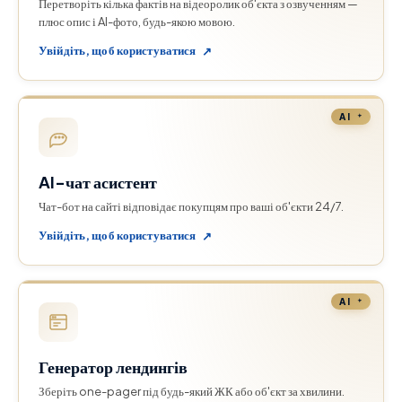
Перетворіть кілька фактів на відеоролик об'єкта з озвученням —
плюс опис і AI-фото, будь-якою мовою.
Увійдіть, щоб користуватися
↗
AI
AI-чат асистент
Чат-бот на сайті відповідає покупцям про ваші об'єкти 24/7.
Увійдіть, щоб користуватися
↗
AI
Генератор лендингів
Зберіть one-pager під будь-який ЖК або об'єкт за хвилини.