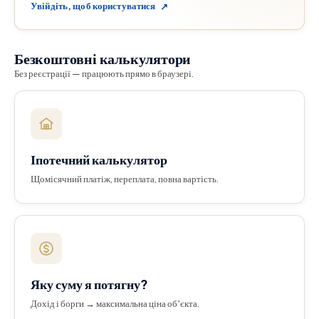
Увійдіть, щоб користуватися
↗
Безкоштовні калькулятори
Без реєстрації — працюють прямо в браузері.
Іпотечний калькулятор
Щомісячний платіж, переплата, повна вартість.
Яку суму я потягну?
Дохід і борги → максимальна ціна обʼєкта.