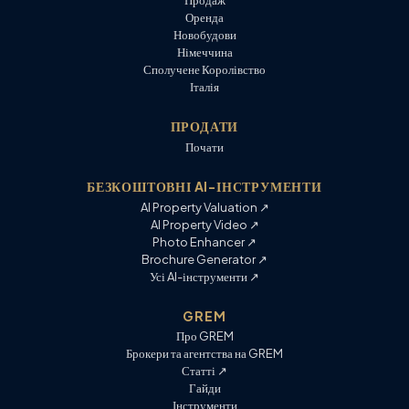
Продаж
Оренда
Новобудови
Німеччина
Сполучене Королівство
Італія
ПРОДАТИ
Почати
БЕЗКОШТОВНІ AI-ІНСТРУМЕНТИ
AI Property Valuation ↗
AI Property Video ↗
Photo Enhancer ↗
Brochure Generator ↗
Усі AI-інструменти
↗
GREM
Про GREM
Брокери та агентства на GREM
Статті
↗
Гайди
Інструменти