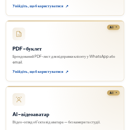
Увійдіть, щоб користуватися
↗
AI
PDF
PDF-буклет
Брендований PDF-лист для відправки клієнту у WhatsApp або
email.
Увійдіть, щоб користуватися
↗
AI
AI-відеоаватар
Відео-огляд об'єкта від аватара — без камери та студії.